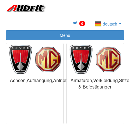
0
deutsch
Menu
Achsen,Aufhängung,Antriebswellen,Räder
Armaturen,Verkleidung,Sitze
& Befestigungen