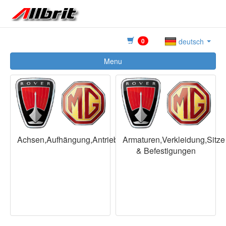
0
deutsch
Menu
Achsen,Aufhängung,Antriebswellen,Räder
Armaturen,Verkleidung,Sitze
& Befestigungen