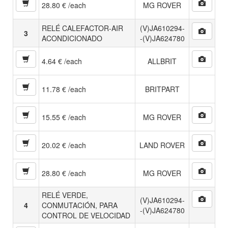
28.80 € /each
MG ROVER
RELÉ CALEFACTOR-AIR
(V)JA610294-
3
ACONDICIONADO
-(V)JA624780
4.64 € /each
ALLBRIT
11.78 € /each
BRITPART
15.55 € /each
MG ROVER
20.02 € /each
LAND ROVER
28.80 € /each
MG ROVER
RELÉ VERDE,
(V)JA610294-
4
CONMUTACIÓN, PARA
-(V)JA624780
CONTROL DE VELOCIDAD