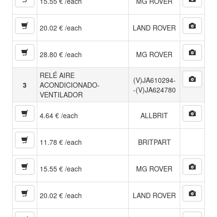
15.55 € /each
MG ROVER
20.02 € /each
LAND ROVER
28.80 € /each
MG ROVER
RELÉ AIRE
(V)JA610294-
3
ACONDICIONADO-
-(V)JA624780
VENTILADOR
4.64 € /each
ALLBRIT
11.78 € /each
BRITPART
15.55 € /each
MG ROVER
20.02 € /each
LAND ROVER