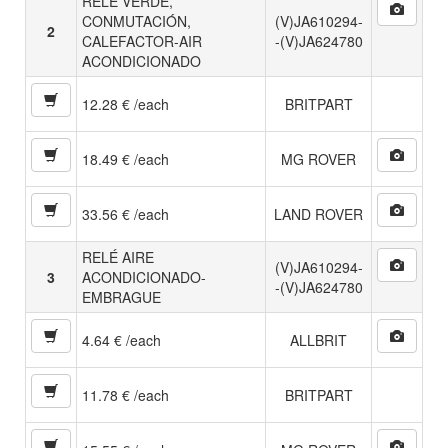
RELÉ VERDE,
CONMUTACIÓN,
(V)JA610294-
2
CALEFACTOR-AIR
-(V)JA624780
ACONDICIONADO
12.28 € /each
BRITPART
18.49 € /each
MG ROVER
33.56 € /each
LAND ROVER
RELÉ AIRE
(V)JA610294-
3
ACONDICIONADO-
-(V)JA624780
EMBRAGUE
4.64 € /each
ALLBRIT
11.78 € /each
BRITPART