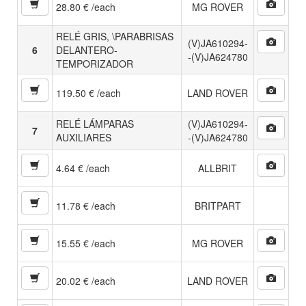
28.80 € /each
MG ROVER
RELÉ GRIS, \PARABRISAS
(V)JA610294-
6
DELANTERO-
-(V)JA624780
TEMPORIZADOR
119.50 € /each
LAND ROVER
RELÉ LÁMPARAS
(V)JA610294-
7
AUXILIARES
-(V)JA624780
4.64 € /each
ALLBRIT
11.78 € /each
BRITPART
15.55 € /each
MG ROVER
20.02 € /each
LAND ROVER