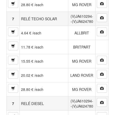
28.80 € /each
MG ROVER
(V)JA610294-
7
RELÉ TECHO SOLAR
-(V)JA624780
4.64 € /each
ALLBRIT
11.78 € /each
BRITPART
15.55 € /each
MG ROVER
20.02 € /each
LAND ROVER
28.80 € /each
MG ROVER
(V)JA610294-
7
RELÉ DIESEL
-(V)JA624780