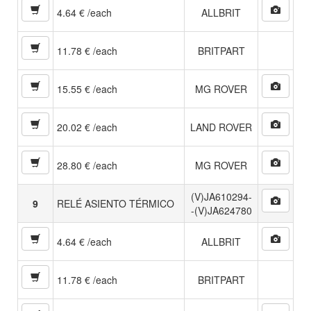
4.64 € /each
ALLBRIT
11.78 € /each
BRITPART
15.55 € /each
MG ROVER
20.02 € /each
LAND ROVER
28.80 € /each
MG ROVER
(V)JA610294-
9
RELÉ ASIENTO TÉRMICO
-(V)JA624780
4.64 € /each
ALLBRIT
11.78 € /each
BRITPART