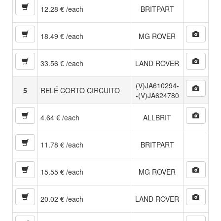
12.28 € /each
BRITPART
18.49 € /each
MG ROVER
33.56 € /each
LAND ROVER
(V)JA610294-
5
RELÉ CORTO CIRCUITO
-(V)JA624780
4.64 € /each
ALLBRIT
11.78 € /each
BRITPART
15.55 € /each
MG ROVER
20.02 € /each
LAND ROVER