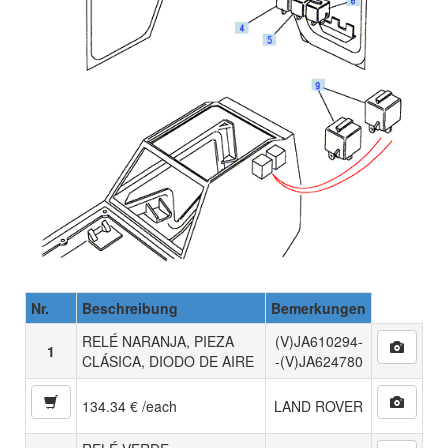
Nr.
Beschreibung
Bemerkungen
RELÉ NARANJA, PIEZA
(V)JA610294-
1
CLÁSICA, DIODO DE AIRE
-(V)JA624780
134.34 € /each
LAND ROVER