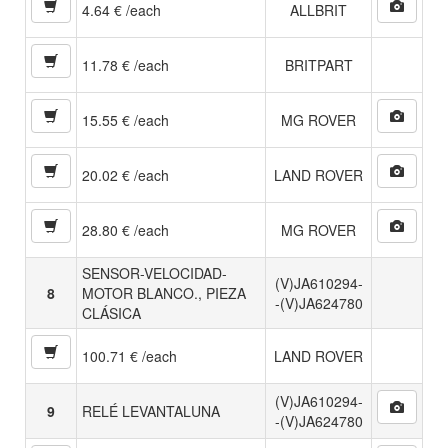
4.64 € /each
ALLBRIT
11.78 € /each
BRITPART
15.55 € /each
MG ROVER
20.02 € /each
LAND ROVER
28.80 € /each
MG ROVER
SENSOR-VELOCIDAD-
(V)JA610294-
8
MOTOR BLANCO., PIEZA
-(V)JA624780
CLÁSICA
100.71 € /each
LAND ROVER
(V)JA610294-
9
RELÉ LEVANTALUNA
-(V)JA624780