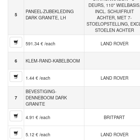
DEURS, 110" WIELBASIS
PANEEL-ZIJBEKLEDING
INCL. SCHUIFRUIT
5
DARK GRANITE, LH
ACHTER, MET 7-
STOELOPSTELLING, EXCL
STOELEN ACHTER
591.34 € /each
LAND ROVER
6
KLEM-RAND-KABELBOOM
1.44 € /each
LAND ROVER
BEVESTIGING-
7
DENNEBOOM DARK
GRANITE
4.91 € /each
BRITPART
5.12 € /each
LAND ROVER