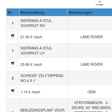
Nr.
Beschreibung
Bemerkungen
SIERRAND-A STIJL-
1
VOORRUIT RH
21.90 € /each
LAND ROVER
SIERRAND-A STIJL-
1
VOORRUIT LH
25.88 € /each
LAND ROVER
SCHROEF ZELFTAPPEND,
2
NO 6 X 1"
1.74 € /each
OEM
STATIONWAGON - 3-
DEURS, 90" WIELBASIS,
BEKLEDINGSPLAAT VOOR,