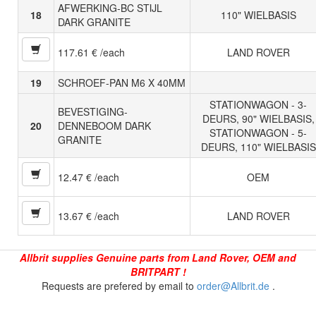
AFWERKING-BC STIJL
18
110" WIELBASIS
DARK GRANITE
117.61 € /each
LAND ROVER
19
SCHROEF-PAN M6 X 40MM
STATIONWAGON - 3-
BEVESTIGING-
DEURS, 90" WIELBASIS,
20
DENNEBOOM DARK
STATIONWAGON - 5-
GRANITE
DEURS, 110" WIELBASIS
12.47 € /each
OEM
13.67 € /each
LAND ROVER
Allbrit supplies Genuine parts from Land Rover, OEM and
BRITPART !
Requests are prefered by email to
order@Allbrit.de
.