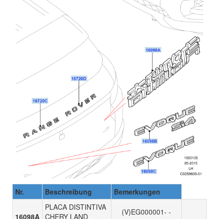
Nr.
Beschreibung
Bemerkungen
PLACA DISTINTIVA
(V)EG000001- -
16098A
CHERY LAND