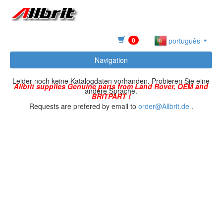
0
português
Navigation
Leider noch keine Katalogdaten vorhanden. Probieren Sie eine
Allbrit supplies Genuine parts from Land Rover, OEM and
andere Sprache.
BRITPART !
Requests are prefered by email to
order@Allbrit.de
.