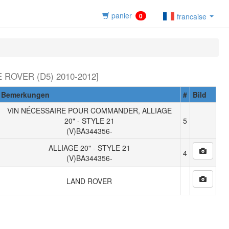
panier
0
francaise
 ROVER (D5) 2010-2012]
Bemerkungen
#
Bild
VIN NÉCESSAIRE POUR COMMANDER, ALLIAGE
20" - STYLE 21
5
(V)BA344356-
ALLIAGE 20" - STYLE 21
4
(V)BA344356-
LAND ROVER