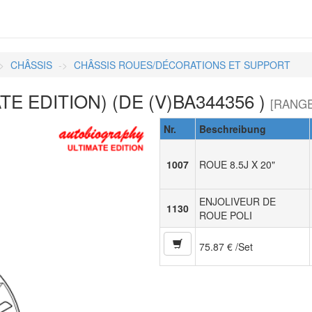
CHÂSSIS
CHÂSSIS ROUES/DÉCORATIONS ET SUPPORT
 EDITION) (DE (V)BA344356 )
[RANGE
Nr.
Beschreibung
1007
ROUE 8.5J X 20"
ENJOLIVEUR DE
1130
ROUE POLI
75.87 € /Set