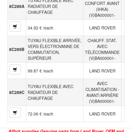
TUYAU FLEXIBLE AVEC
CONFORT AVANT
8C289A
RADIATEUR DE
(IHKA)
CHAUFFAGE
(V)BA000001-
34.92 € /each
LAND ROVER
TUYAU FLEXIBLE ARRIVÉE,
CHAUFF. STAT.
VERS ÉLECTROVANNE DE
AVEC
8C289B
COMMUTATION,
TÉLÉCOMMANDE
SUPÉRIEUR
(V)BA000001-
99.87 € /each
LAND ROVER
AVEC
TUYAU FLEXIBLE AVEC
CLIMATISATION -
8C289C
RADIATEUR DE
AVANT/ARRIÈRE
CHAUFFAGE
(V)BA000001-
72.06 € /each
LAND ROVER
Allbrit supplies Genuine parts from Land Rover, OEM and