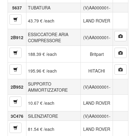
5637
TUBATURA
(V)AA000001-
43.79 € /each
LAND ROVER
ESSICCATORE ARIA
2B912
(V)AA000001-
COMPRESSORE
188.39 € /each
Britpart
195.96 € /each
HITACHI
SUPPORTO
2B952
(V)AA000001-
AMMORTIZZATORE
10.67 € /each
LAND ROVER
3C476
SILENZIATORE
(V)AA000001-
81.54 € /each
LAND ROVER