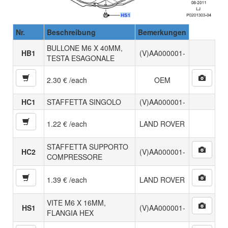
Nr.
Beschreibung
Bemerkungen
BULLONE M6 X 40MM,
HB1
(V)AA000001-
TESTA ESAGONALE
2.30 € /each
OEM
HC1
STAFFETTA SINGOLO
(V)AA000001-
1.22 € /each
LAND ROVER
STAFFETTA SUPPORTO
HC2
(V)AA000001-
COMPRESSORE
1.39 € /each
LAND ROVER
VITE M6 X 16MM,
HS1
(V)AA000001-
FLANGIA HEX