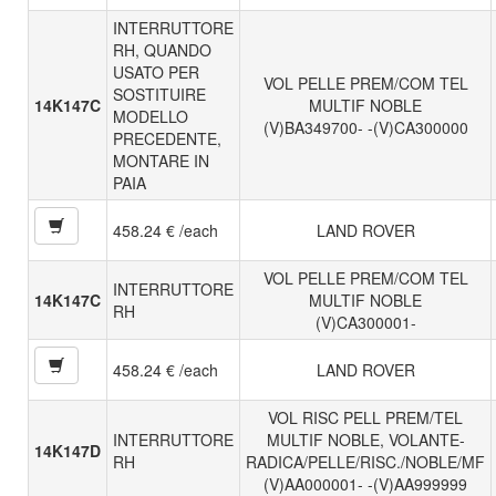
INTERRUTTORE
RH, QUANDO
USATO PER
VOL PELLE PREM/COM TEL
SOSTITUIRE
14K147C
MULTIF NOBLE
MODELLO
(V)BA349700- -(V)CA300000
PRECEDENTE,
MONTARE IN
PAIA
458.24 € /each
LAND ROVER
VOL PELLE PREM/COM TEL
INTERRUTTORE
14K147C
MULTIF NOBLE
RH
(V)CA300001-
458.24 € /each
LAND ROVER
VOL RISC PELL PREM/TEL
INTERRUTTORE
MULTIF NOBLE, VOLANTE-
14K147D
RH
RADICA/PELLE/RISC./NOBLE/MF
(V)AA000001- -(V)AA999999