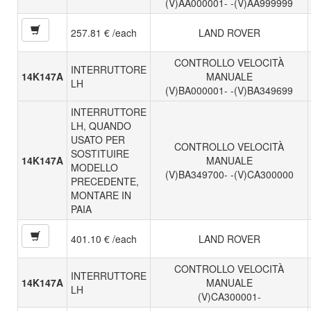
(V)AA000001- -(V)AA999999
257.81 € /each
LAND ROVER
CONTROLLO VELOCITÀ
INTERRUTTORE
14K147A
MANUALE
LH
(V)BA000001- -(V)BA349699
INTERRUTTORE
LH, QUANDO
USATO PER
CONTROLLO VELOCITÀ
SOSTITUIRE
14K147A
MANUALE
MODELLO
(V)BA349700- -(V)CA300000
PRECEDENTE,
MONTARE IN
PAIA
401.10 € /each
LAND ROVER
CONTROLLO VELOCITÀ
INTERRUTTORE
14K147A
MANUALE
LH
(V)CA300001-