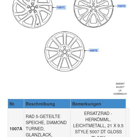
Nr.
Beschreibung
Bemerkungen
ERSATZRAD -
RAD 5-GETEILTE
HERKÖMML.
SPEICHE, DIAMOND
LEICHTMETALL, 21 X 9.5
1007A
TURNED,
STYLE 5007 DT GLOSS
GLANZLACK,