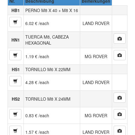
Nr.
Beschreibung
Bemerkungen
HB1
PERNO M8 X 40 + M8 X 16
6.02 € /each
LAND ROVER
TUERCA M8, CABEZA
HN1
HEXAGONAL
1.19 € /each
MG ROVER
HS1
TORNILLO M6 X 22MM
4.28 € /each
LAND ROVER
HS2
TORNILLO M8 X 24MM
0.83 € /each
MG ROVER
1.57 € /each
LAND ROVER