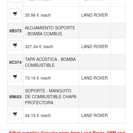
35.86 € /each
LAND ROVER
ALOJAMIENTO SOPORTE
9B375
- BOMBA COMBUS
327.34 € /each
LAND ROVER
TAPA ACÚSTICA - BOMBA
9C374
COMBUSTIBLE
73.16 € /each
LAND ROVER
SOPORTE - MANGUITO
9N653
DE COMBUSTIBLE CHAPA
PROTECTORA
44.15 € /each
LAND ROVER
Allbrit supplies Genuine parts from Land Rover, OEM and