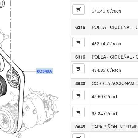
676.46 € /each
6316
POLEA - CIGÜEÑAL 
482.14 € /each
6316
POLEA - CIGÜEÑAL 
484.85 € /each
8620
CORREA ACCIONAMIE
45.59 € /each
93.84 € /each
8845
TAPA PIÑON INTERME