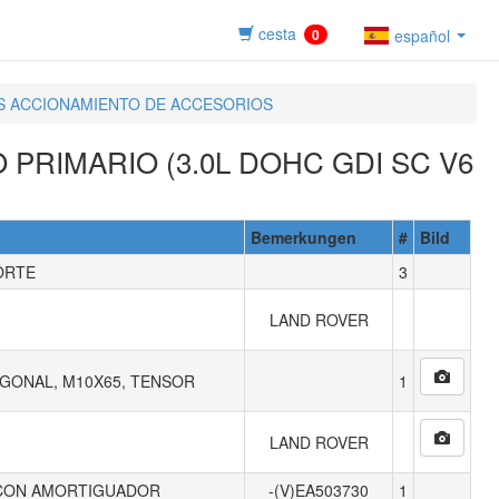
cesta
0
español
S ACCIONAMIENTO DE ACCESORIOS
 PRIMARIO (3.0L DOHC GDI SC V6
Bemerkungen
#
Bild
ORTE
3
LAND ROVER
GONAL, M10X65, TENSOR
1
LAND ROVER
- CON AMORTIGUADOR
-(V)EA503730
1