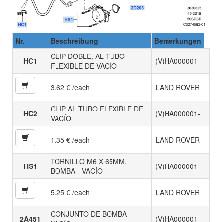
Nr.
Beschreibung
Bemerkungen
CLIP DOBLE, AL TUBO
HC1
(V)HA000001-
FLEXIBLE DE VACÍO
3.62 € /each
LAND ROVER
CLIP AL TUBO FLEXIBLE DE
HC2
(V)HA000001-
VACÍO
1.35 € /each
LAND ROVER
TORNILLO M6 X 65MM,
HS1
(V)HA000001-
BOMBA - VACÍO
5.25 € /each
LAND ROVER
CONJUNTO DE BOMBA -
2A451
(V)HA000001-