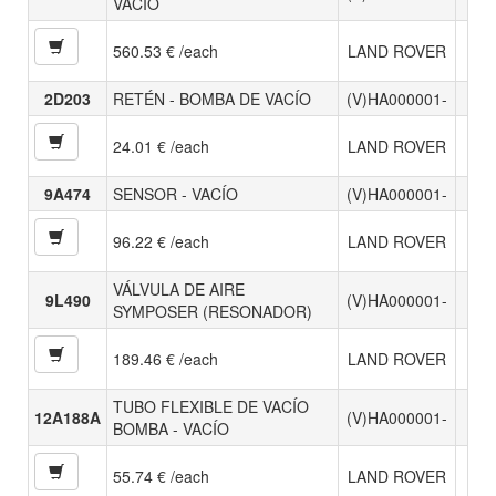
VACÍO
560.53 € /each
LAND ROVER
2D203
RETÉN - BOMBA DE VACÍO
(V)HA000001-
24.01 € /each
LAND ROVER
9A474
SENSOR - VACÍO
(V)HA000001-
96.22 € /each
LAND ROVER
VÁLVULA DE AIRE
9L490
(V)HA000001-
SYMPOSER (RESONADOR)
189.46 € /each
LAND ROVER
TUBO FLEXIBLE DE VACÍO
12A188A
(V)HA000001-
BOMBA - VACÍO
55.74 € /each
LAND ROVER