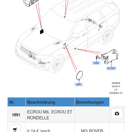
Nr.
Beschreibung
Bemerkungen
ECROU M6, ECROU ET
HN1
RONDELLE
0.74 € /each
MG ROVER