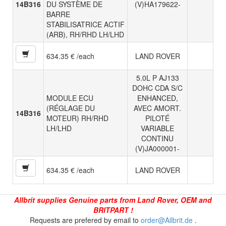
14B316
DU SYSTÈME DE
(V)HA179622-
BARRE
STABILISATRICE ACTIF
(ARB), RH/RHD LH/LHD
634.35 € /each
LAND ROVER
5.0L P AJ133
DOHC CDA S/C
MODULE ECU
ENHANCED,
(RÉGLAGE DU
AVEC AMORT.
14B316
MOTEUR) RH/RHD
PILOTÉ
LH/LHD
VARIABLE
CONTINU
(V)JA000001-
634.35 € /each
LAND ROVER
Allbrit supplies Genuine parts from Land Rover, OEM and
BRITPART !
Requests are prefered by email to
order@Allbrit.de
.