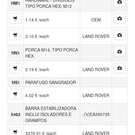
HARDWARE - DIVERSOS
HM1
TIPO PORCA HEX, M12
1.14 € /each
OEM
2.10 € /each
LAND ROVER
PORCA M14, TIPO PORCA
HN1
HEX
2.19 € /each
LAND ROVER
HS1
PARAFUSO SANGRADOR
4.02 € /each
LAND ROVER
BARRA ESTABILIZADORA
5482
INCLUI ISOLADORES E
-(V)EA390735
GRAMPOS
3370.01 € /each
LAND ROVER