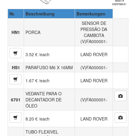
Nr.
Beschreibung
Bemerkungen
SENSOR DE
PRESSÃO DA
HN1
PORCA
CAMBOTA
(V)FA000001-
3.52 € /each
LAND ROVER
HS1
PARAFUSO M6 X 16MM
(V)FA000001-
1.67 € /each
LAND ROVER
VEDANTE PARA O
6701
DECANTADOR DE
(V)FA000001-
ÓLEO
8.20 € /each
LAND ROVER
TUBO FLEXIVEL