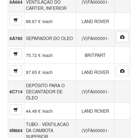
6A664
VENTILAÇÄO DO
(V)FA000001-
CÁRTER, INFERIOR
88.67 € /each
LAND ROVER
6A785
SEPARADOR DO OLEO
(V)FA000001-
75.72 € /each
BRITPART
97.65 € /each
LAND ROVER
DEPÓSITO PARA O
6C714
DECANTADOR DE
(V)FA000001-
ÓLEO
44.48 € /each
LAND ROVER
TUBO - VENTILACAO
6N664
DA CAMBOTA
(V)FA000001-
SUPERIOR