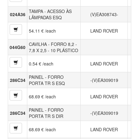
TAMPA - ACESSO ÀS
024A36
(V)EA308743-
LÂMPADAS ESQ
54.11 € /each
LAND ROVER
CAVILHA - FORRO 8,2 -
044G60
7,8 X 2,5 - 10 PLÁSTICO
0.54 € /each
LAND ROVER
PAINEL - FORRO
286C34
-(V)EA309019
PORTA TR S ESQ
68.69 € /each
LAND ROVER
PAINEL - FORRO
286C34
-(V)EA309019
PORTA TR S DIR
68.69 € /each
LAND ROVER