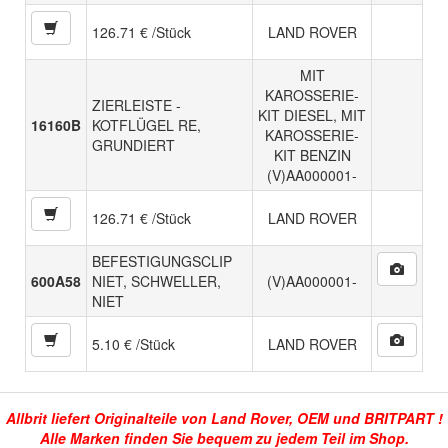
126.71 € /Stück
LAND ROVER
MIT
KAROSSERIE-
ZIERLEISTE -
KIT DIESEL, MIT
16160B
KOTFLÜGEL RE,
KAROSSERIE-
GRUNDIERT
KIT BENZIN
(V)AA000001-
126.71 € /Stück
LAND ROVER
BEFESTIGUNGSCLIP
600A58
NIET, SCHWELLER,
(V)AA000001-
NIET
5.10 € /Stück
LAND ROVER
Allbrit liefert Originalteile von Land Rover, OEM und BRITPART !
Alle Marken finden Sie bequem zu jedem Teil im Shop.