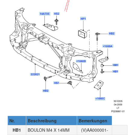
Nr.
Beschreibung
Bemerkungen
HB1
BOULON M4 X 14MM
(V)AA000001-