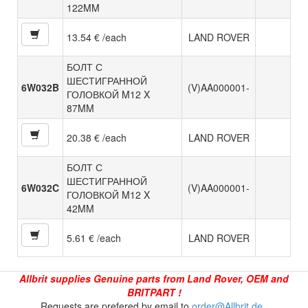
122MM
13.54 € /each
LAND ROVER
БОЛТ С
ШЕСТИГРАННОЙ
6W032B
(V)AA000001-
ГОЛОВКОЙ M12 X
87MM
20.38 € /each
LAND ROVER
БОЛТ С
ШЕСТИГРАННОЙ
6W032C
(V)AA000001-
ГОЛОВКОЙ M12 X
42MM
5.61 € /each
LAND ROVER
Allbrit supplies Genuine parts from Land Rover, OEM and
BRITPART !
Requests are prefered by email to
order@Allbrit.de
.