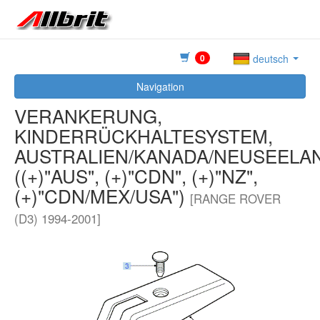
0
deutsch
Navigation
VERANKERUNG,
KINDERRÜCKHALTESYSTEM,
AUSTRALIEN/KANADA/NEUSEELA
((+)"AUS", (+)"CDN", (+)"NZ",
(+)"CDN/MEX/USA")
[RANGE ROVER
(D3) 1994-2001]