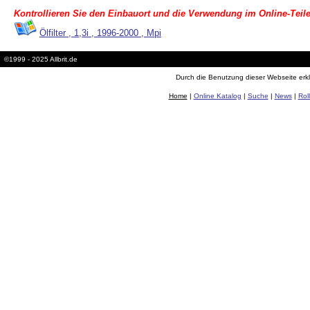
Kontrollieren Sie den Einbauort und die Verwendung im Online-Teile
Ölfilter , 1,3i , 1996-2000 , Mpi
©1999 - 2025 Allbrit.de
Durch die Benutzung dieser Webseite erkl
Home
|
Online Katalog
|
Suche
|
News
|
Rol