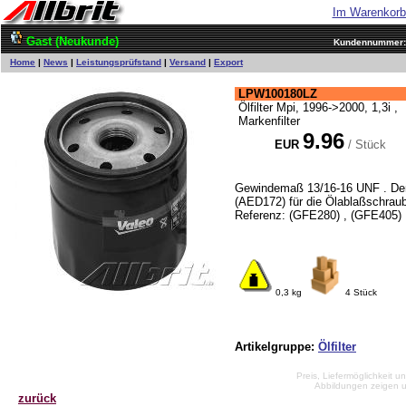
Im Warenkor
Gast (Neukunde)
Kundennummer
Home
|
News
|
Leistungsprüfstand
|
Versand
|
Export
LPW100180LZ
Ölfilter Mpi, 1996->2000, 1,3i ,
Markenfilter
9.96
EUR
/ Stück
Gewindemaß 13/16-16 UNF . Den
(AED172) für die Ölablaßschraub
Referenz: (GFE280) , (GFE405)
0,3 kg
4 Stück
Artikelgruppe:
Ölfilter
Preis, Liefermöglichkeit un
Abbildungen zeigen 
zurück