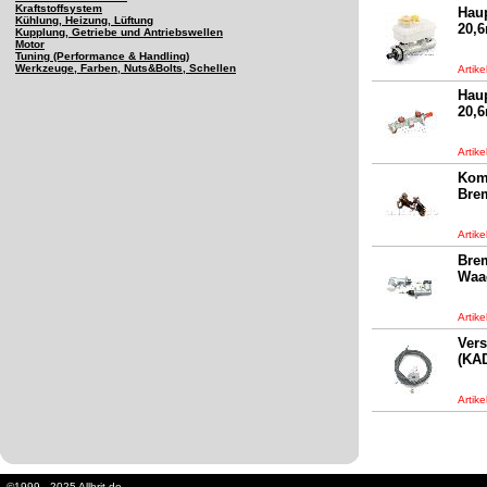
Kraftstoffsystem
Haup
Kühlung, Heizung, Lüftung
20,
Kupplung, Getriebe und Antriebswellen
Motor
Tuning (Performance & Handling)
Werkzeuge, Farben, Nuts&Bolts, Schellen
Artik
Haup
20,6
Artik
Kom
Bre
Artik
Brem
Waa
Artik
Vers
(KA
Artik
©1999 - 2025 Allbrit.de