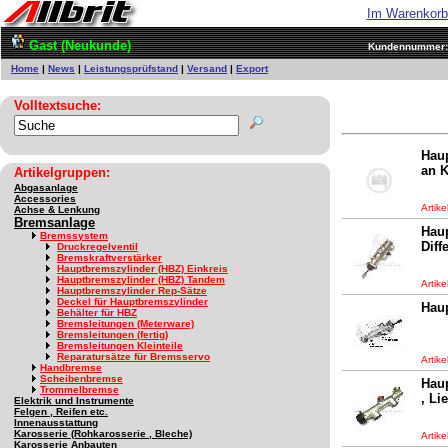
Im Warenkor
Gast (Neukunde)
Kundennummer
Home
|
News
|
Leistungsprüfstand
|
Versand
|
Export
Volltextsuche:
Haup
an K
Artikelgruppen:
Abgasanlage
Accessories
Artik
Achse & Lenkung
Bremsanlage
Haup
Bremssystem
Diff
Druckregelventil
Bremskraftverstärker
Hauptbremszylinder (HBZ) Einkreis
Hauptbremszylinder (HBZ) Tandem
Artik
Hauptbremszylinder Rep-Sätze
Deckel für Hauptbremszylinder
Hau
Behälter für HBZ
Bremsleitungen (Meterware)
Bremsleitungen (fertig)
Bremsleitungen Kleinteile
Reparatursätze für Bremsservo
Artik
Handbremse
Scheibenbremse
Haup
Trommelbremse
, Li
Elektrik und Instrumente
Felgen , Reifen etc.
Innenausstattung
Karosserie (Rohkarosserie , Bleche)
Artik
Karosserie Anbauten