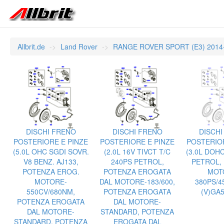
Allbrit.de
Land Rover
RANGE ROVER SPORT (E3) 2014
DISCHI FRENO
DISCHI FRENO
DISCHI
POSTERIORE E PINZE
POSTERIORE E PINZE
POSTERIOR
(5.0L OHC SGDI SOVR.
(2.0L 16V TIVCT T/C
(3.0L DOHC
V8 BENZ. AJ133,
240PS PETROL,
PETROL,
POTENZA EROG.
POTENZA EROGATA
MOT
MOTORE-
DAL MOTORE-183/600,
380PS/4
550CV/680NM,
POTENZA EROGATA
(V)GA5
POTENZA EROGATA
DAL MOTORE-
DAL MOTORE-
STANDARD, POTENZA
STANDARD, POTENZA
EROGATA DAL