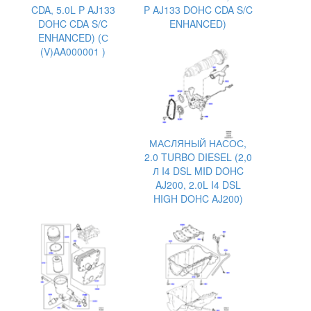
CDA, 5.0L P AJ133
P AJ133 DOHC CDA S/C
DOHC CDA S/C
ENHANCED)
ENHANCED) (С
(V)AA000001 )
МАСЛЯНЫЙ НАСОС,
2.0 TURBO DIESEL (2,0
Л I4 DSL MID DOHC
AJ200, 2.0L I4 DSL
HIGH DOHC AJ200)