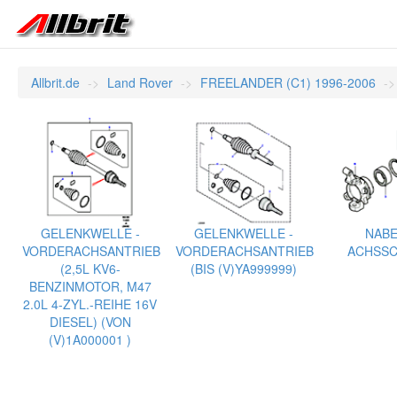
Allbrit.de
Land Rover
FREELANDER (C1) 1996-2006
GELENKWELLE -
GELENKWELLE -
NABE
VORDERACHSANTRIEB
VORDERACHSANTRIEB
ACHSSC
(2,5L KV6-
(BIS (V)YA999999)
BENZINMOTOR, M47
2.0L 4-ZYL.-REIHE 16V
DIESEL) (VON
(V)1A000001 )