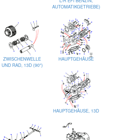
L/R EFI BENZIN,
AUTOMATIKGETRIEBE)
ZWISCHENWELLE
HAUPTGEHÄUSE
UND RAD, 13D (90")
HAUPTGEHÄUSE, 13D